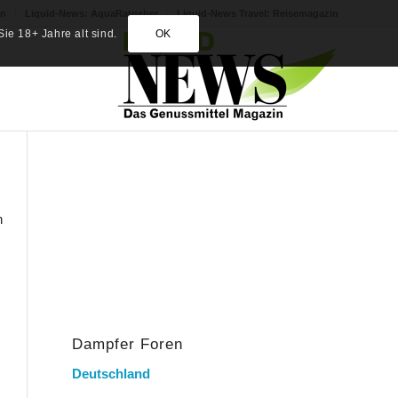
in
Liquid-News: AquaRatgeber
Liquid-News Travel: Reisemagazin
ie 18+ Jahre alt sind.
OK
n
Dampfer Foren
Deutschland