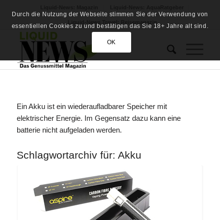
Liquid-News: Magazin
Liquid-News: AquaRatgeber
Durch die Nutzung der Webseite stimmen Sie der Verwendung von
Liquid-News Travel: Reisemagazin
essentiellen Cookies zu und bestätigen das Sie 18+ Jahre alt sind.
OK
Ein Akku ist ein wiederaufladbarer Speicher mit
elektrischer Energie. Im Gegensatz dazu kann eine
batterie nicht aufgeladen werden.
Schlagwortarchiv für:
Akku