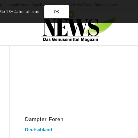
in
Liquid-News: AquaRatgeber
Liquid-News Travel: Reisemagazin
ie 18+ Jahre alt sind.
OK
Dampfer Foren
Deutschland