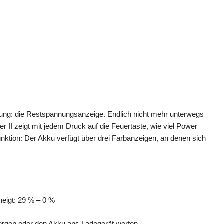
erung: die Restspannungsanzeige. Endlich nicht mehr unterwegs
 II zeigt mit jedem Druck auf die Feuertaste, wie viel Power
unktion: Der Akku verfügt über drei Farbanzeigen, an denen sich
eigt: 29 % – 0 %
sorgen oder den Akku ans Ladegerät werfen.