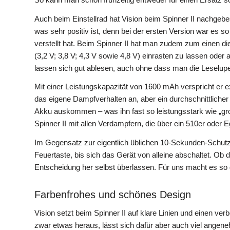
Auch beim Einstellrad hat Vision beim Spinner II nachgebe
was sehr positiv ist, denn bei der ersten Version war es so
verstellt hat. Beim Spinner II hat man zudem zum einen di
(3,2 V; 3,8 V; 4,3 V sowie 4,8 V) einrasten zu lassen oder
lassen sich gut ablesen, auch ohne dass man die Leselu
Mit einer Leistungskapazität von 1600 mAh verspricht er
das eigene Dampfverhalten an, aber ein durchschnittlicher
Akku auskommen – was ihn fast so leistungsstark wie „gr
Spinner II mit allen Verdampfern, die über ein 510er oder
Im Gegensatz zur eigentlich üblichen 10-Sekunden-Schutz
Feuertaste, bis sich das Gerät von alleine abschaltet. Ob 
Entscheidung her selbst überlassen. Für uns macht es so 
Farbenfrohes und schönes Design
Vision setzt beim Spinner II auf klare Linien und einen ver
zwar etwas heraus, lässt sich dafür aber auch viel angeneh