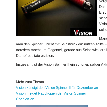
Vergl
Dazu
Ersc
siche
Visi
soll
Manc
man den Spinner II nicht mit Selbstwicklern nutzen sollte 
trotzdem macht. Im Gegenteil, gerade aus Selbstwicklern 
Dampfresultate erzielen.
Insgesamt ist der Vision Spinner II ein schöner, solider 
Mehr zum Thema
Vision kündigt den Vision Spinner II für Dezember an
Vision meldet Raubkopien der Vision Spinner
Über Vision