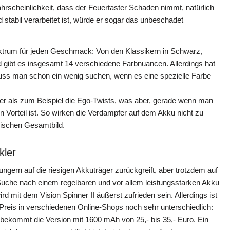
Wahrscheinlichkeit, dass der Feuertaster Schaden nimmt, natürlich
stabil verarbeitet ist, würde er sogar das unbeschadet
ektrum für jeden Geschmack: Von den Klassikern in Schwarz,
d gibt es insgesamt 14 verschiedene Farbnuancen. Allerdings hat
 muss man schon ein wenig suchen, wenn es eine spezielle Farbe
er als zum Beispiel die Ego-Twists, was aber, gerade wenn man
 Vorteil ist. So wirken die Verdampfer auf dem Akku nicht zu
nischen Gesamtbild.
kler
ngern auf die riesigen Akkuträger zurückgreift, aber trotzdem auf
Suche nach einem regelbaren und vor allem leistungsstarken Akku
wird mit dem Vision Spinner II äußerst zufrieden sein. Allerdings ist
 Preis in verschiedenen Online-Shops noch sehr unterschiedlich:
bekommt die Version mit 1600 mAh von 25,- bis 35,- Euro. Ein