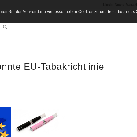
Liquid-News: Magaz
men Sie der Verwendung von essentiellen Cookies zu und bestätigen das S
önnte EU-Tabakrichtlinie