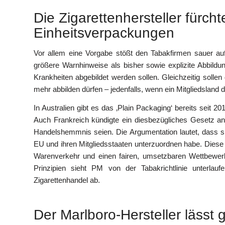
Die Zigarettenhersteller fürch
Einheitsverpackungen
Vor allem eine Vorgabe stößt den Tabakfirmen sauer auf:
größere Warnhinweise als bisher sowie explizite Abbild
Krankheiten abgebildet werden sollen. Gleichzeitig solle
mehr abbilden dürfen – jedenfalls, wenn ein Mitgliedsland d
In Australien gibt es das ‚Plain Packaging‘ bereits seit 2
Auch Frankreich kündigte ein diesbezügliches Gesetz an.
Handelshemmnis seien. Die Argumentation lautet, dass si
EU und ihren Mitgliedsstaaten unterzuordnen habe. Diese 
Warenverkehr und einen fairen, umsetzbaren Wettbewer
Prinzipien sieht PM von der Tabakrichtlinie unterlau
Zigarettenhandel ab.
Der Marlboro-Hersteller lässt 