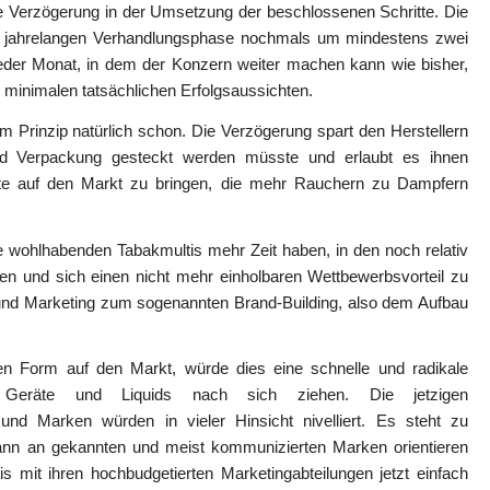
iche Verzögerung in der Umsetzung der beschlossenen Schritte. Die
n jahrelangen Verhandlungsphase nochmals um mindestens zwei
 jeder Monat, in dem der Konzern weiter machen kann wie bisher,
 minimalen tatsächlichen Erfolgsaussichten.
 Prinzip natürlich schon. Die Verzögerung spart den Herstellern
und Verpackung gesteckt werden müsste und erlaubt es ihnen
odukte auf den Markt zu bringen, die mehr Rauchern zu Dampfern
e wohlhabenden Tabakmultis mehr Zeit haben, in den noch relativ
gen und sich einen nicht mehr einholbaren Wettbewerbsvorteil zu
g und Marketing zum sogenannten Brand-Building, also dem Aufbau
en Form auf den Markt, würde dies eine schnelle und radikale
r Geräte und Liquids nach sich ziehen. Die jetzigen
 und Marken würden in vieler Hinsicht nivelliert. Es steht zu
ann an gekannten und meist kommunizierten Marken orientieren
s mit ihren hochbudgetierten Marketingabteilungen jetzt einfach