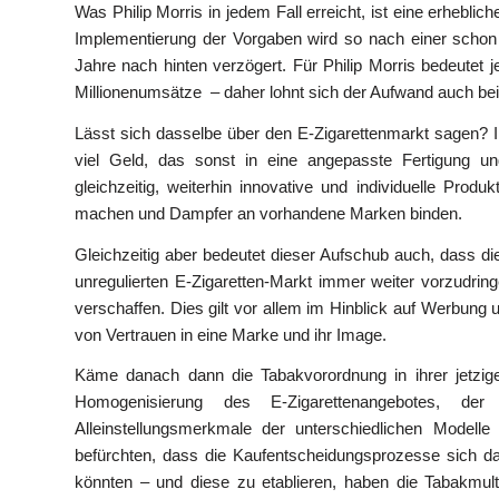
Was Philip Morris in jedem Fall erreicht, ist eine erhebl
Implementierung der Vorgaben wird so nach einer scho
Jahre nach hinten verzögert. Für Philip Morris bedeutet
Millionenumsätze – daher lohnt sich der Aufwand auch bei
Lässt sich dasselbe über den E-Zigarettenmarkt sagen? Im
viel Geld, das sonst in eine angepasste Fertigung 
gleichzeitig, weiterhin innovative und individuelle Pr
machen und Dampfer an vorhandene Marken binden.
Gleichzeitig aber bedeutet dieser Aufschub auch, dass di
unregulierten E-Zigaretten-Markt immer weiter vorzudrin
verschaffen. Dies gilt vor allem im Hinblick auf Werbun
von Vertrauen in eine Marke und ihr Image.
Käme danach dann die Tabakvorordnung in ihrer jetzig
Homogenisierung des E-Zigarettenangebotes, de
Alleinstellungsmerkmale der unterschiedlichen Modelle
befürchten, dass die Kaufentscheidungsprozesse sich d
könnten – und diese zu etablieren, haben die Tabakmulti