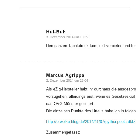
Hui-Buh
3. Dezember 2014 um 10:35
sagte:
Den ganzen Tabakdreck komplett verbieten und fert
Marcus Agrippa
2. Dezember 2014 um 23:04
sagte:
Als eZig-Hersteller habt ihr durchaus die ausgesp
vorzugehen, allerdings erst, wenn es Gesetzeskra
das OVG Münster geliefert.
Die einzelnen Punkte des Urteils habe ich in folgen
http://e-wolke.blog.de/2014/11/07/pythia-poela-dkf
Zusammengefasst: