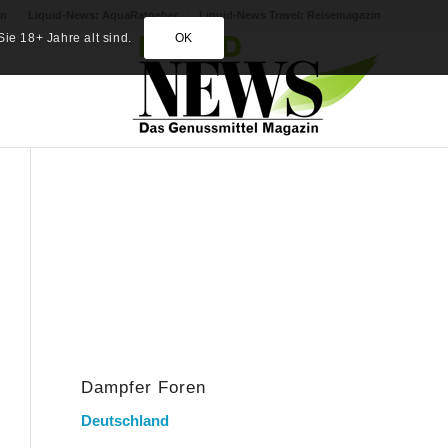
in
Liquid-News: AquaRatgeber
Liquid-News Travel: Reisemagazin
ie 18+ Jahre alt sind.
OK
Dampfer Foren
Deutschland