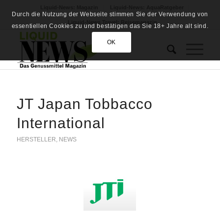
Liquid-News: Magazin
Liquid-News: AquaRatgeber
Durch die Nutzung der Webseite stimmen Sie der Verwendung von
Liquid-News Travel: Reisemagazin
essentiellen Cookies zu und bestätigen das Sie 18+ Jahre alt sind.
OK
JT Japan Tobbacco
International
HERSTELLER
,
NEWS