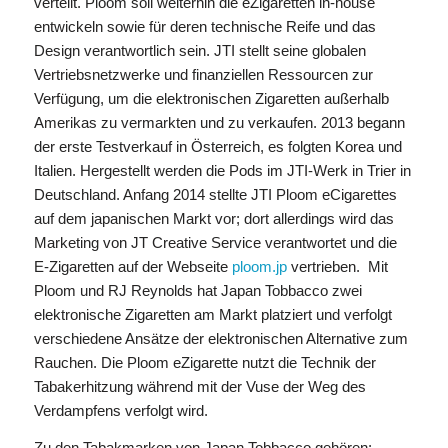
verteilt. Ploom soll weiterhin die eZigaretten in-house
entwickeln sowie für deren technische Reife und das
Design verantwortlich sein. JTI stellt seine globalen
Vertriebsnetzwerke und finanziellen Ressourcen zur
Verfügung, um die elektronischen Zigaretten außerhalb
Amerikas zu vermarkten und zu verkaufen. 2013 begann
der erste Testverkauf in Österreich, es folgten Korea und
Italien. Hergestellt werden die Pods im JTI-Werk in Trier in
Deutschland. Anfang 2014 stellte JTI Ploom eCigarettes
auf dem japanischen Markt vor; dort allerdings wird das
Marketing von JT Creative Service verantwortet und die
E-Zigaretten auf der Webseite
ploom.jp
vertrieben. Mit
Ploom und RJ Reynolds hat Japan Tobbacco zwei
elektronische Zigaretten am Markt platziert und verfolgt
verschiedene Ansätze der elektronischen Alternative zum
Rauchen. Die Ploom eZigarette nutzt die Technik der
Tabakerhitzung während mit der Vuse der Weg des
Verdampfens verfolgt wird.
Zu den Tabakmarken von Japan Tobbacco gehören: