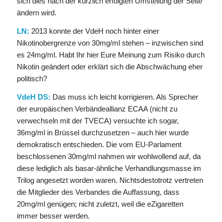
sich dies nach der kürzlich erfolgten Umstellung der Seite
ändern wird.
LN:
2013 konnte der VdeH noch hinter einer
Nikotinobergrenze von 30mg/ml stehen – inzwischen sind
es 24mg/ml. Habt Ihr hier Eure Meinung zum Risiko durch
Nikotin geändert oder erklärt sich die Abschwächung eher
politisch?
VdeH DS:
Das muss ich leicht korrigieren. Als Sprecher
der europäischen Verbändeallianz ECAA (nicht zu
verwechseln mit der TVECA) versuchte ich sogar,
36mg/ml in Brüssel durchzusetzen – auch hier wurde
demokratisch entschieden. Die vom EU-Parlament
beschlossenen 30mg/ml nahmen wir wohlwollend auf, da
diese lediglich als basar-ähnliche Verhandlungsmasse im
Trilog angesetzt worden waren. Nichtsdestotrotz vertreten
die Mitglieder des Verbandes die Auffassung, dass
20mg/ml genügen; nicht zuletzt, weil die eZigaretten
immer besser werden.