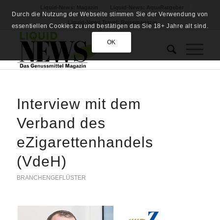
Liquid-News: Magazin
Liquid-News: AquaRatgeber
Durch die Nutzung der Webseite stimmen Sie der Verwendung von
Liquid-News Travel: Reisemagazin
essentiellen Cookies zu und bestätigen das Sie 18+ Jahre alt sind.
OK
Interview mit dem
Verband des
eZigarettenhandels
(VdeH)
BRANCHENGEFLÜSTER