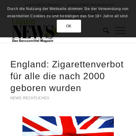
Liquid-News: Magazin
Liquid-News: AquaRatgeber
Durch die Nutzung der Webseite stimmen Sie der Verwendung von
Liquid-News Travel: Reisemagazin
essentiellen Cookies zu und bestätigen das Sie 18+ Jahre alt sind.
OK
England: Zigarettenverbot
für alle die nach 2000
geboren wurden
NEWS
,
RECHTLICHES