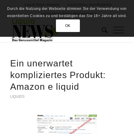
Liquid-News: Magazin
Liquid-News: AquaRatgeber
Durch die Nutzung der Webseite stimmen Sie der Verwendung von
Liquid-News Travel: Reisemagazin
essentiellen Cookies zu und bestätigen das Sie 18+ Jahre alt sind.
OK
Ein unerwartet
kompliziertes Produkt:
Amazon e liquid
LIQUIDS