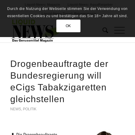
Liquid-News: Magazin
Liquid-News: AquaRatgeber
Durch die Nutzung der Webseite stimmen Sie der Verwendung von
Liquid-News Travel: Reisemagazin
essentiellen Cookies zu und bestätigen das Sie 18+ Jahre alt sind.
OK
Drogenbeauftragte der
Bundesregierung will
eCigs Tabakzigaretten
gleichstellen
NEWS
,
POLITIK