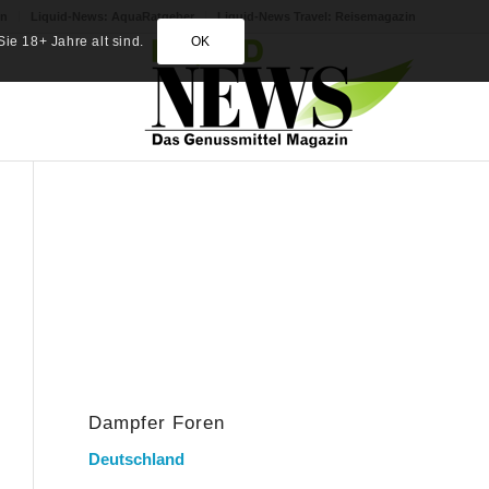
in
Liquid-News: AquaRatgeber
Liquid-News Travel: Reisemagazin
ie 18+ Jahre alt sind.
OK
Dampfer Foren
Deutschland