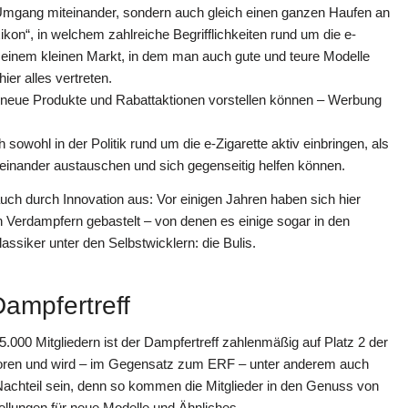
n Umgang miteinander, sondern auch gleich einen ganzen Haufen an
kon“, in welchem zahlreiche Begrifflichkeiten rund um die e-
u einem kleinen Markt, in dem man auch gute und teure Modelle
ier alles vertreten.
e neue Produkte und Rabattaktionen vorstellen können – Werbung
sowohl in der Politik rund um die e-Zigarette aktiv einbringen, als
reinander austauschen und sich gegenseitig helfen können.
uch durch Innovation aus: Vor einigen Jahren haben sich hier
Verdampfern gebastelt – von denen es einige sogar in den
assiker unter den Selbstwicklern: die Bulis.
ampfertreff
5.000 Mitgliedern ist der Dampfertreff zahlenmäßig auf Platz 2 der
ren und wird – im Gegensatz zum ERF – unter anderem auch
 Nachteil sein, denn so kommen die Mitglieder in den Genuss von
ellungen für neue Modelle und Ähnliches.