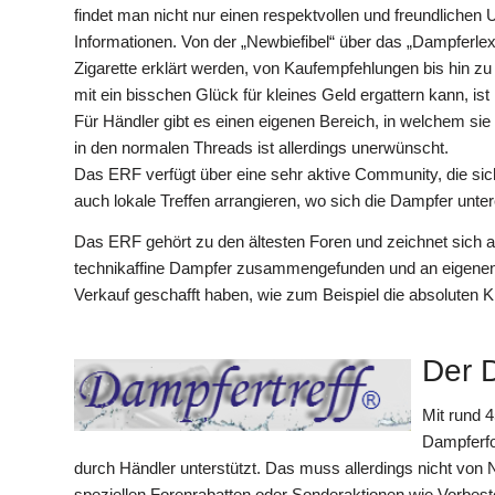
findet man nicht nur einen respektvollen und freundliche
Informationen. Von der „Newbiefibel“ über das „Dampferlexi
Zigarette erklärt werden, von Kaufempfehlungen bis hin z
mit ein bisschen Glück für kleines Geld ergattern kann, ist h
Für Händler gibt es einen eigenen Bereich, in welchem si
in den normalen Threads ist allerdings unerwünscht.
Das ERF verfügt über eine sehr aktive Community, die sich 
auch lokale Treffen arrangieren, wo sich die Dampfer unte
Das ERF gehört zu den ältesten Foren und zeichnet sich a
technikaffine Dampfer zusammengefunden und an eigenen 
Verkauf geschafft haben, wie zum Beispiel die absoluten Kl
Der D
Mit rund 4
Dampferfo
durch Händler unterstützt. Das muss allerdings nicht von
speziellen Forenrabatten oder Sonderaktionen wie Vorbest