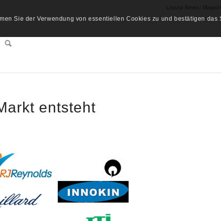
Liquid-News: Magaz
men Sie der Verwendung von essentiellen Cookies zu und bestätigen das S
Markt entsteht