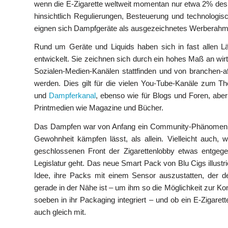
wenn die E-Zigarette weltweit momentan nur etwa 2% des
hinsichtlich Regulierungen, Besteuerung und technologis
eignen sich Dampfgeräte als ausgezeichnetes Werberah
Rund um Geräte und Liquids haben sich in fast allen Länd
entwickelt. Sie zeichnen sich durch ein hohes Maß an wir
Sozialen-Medien-Kanälen stattfinden und von branchen-affi
werden. Dies gilt für die vielen You-Tube-Kanäle zum
und
Dampferkanal
, ebenso wie für Blogs und Foren, abe
Printmedien wie Magazine und Bücher.
Das Dampfen war von Anfang ein Community-Phänomen. Vi
Gewohnheit kämpfen lässt, als allein. Vielleicht auch, 
geschlossenen Front der Zigarettenlobby etwas entgeg
Legislatur geht. Das neue Smart Pack von Blu Cigs illustr
Idee, ihre Packs mit einem Sensor auszustatten, der 
gerade in der Nähe ist – um ihm so die Möglichkeit zur K
soeben in ihr Packaging integriert – und ob ein E-Zigaret
auch gleich mit.