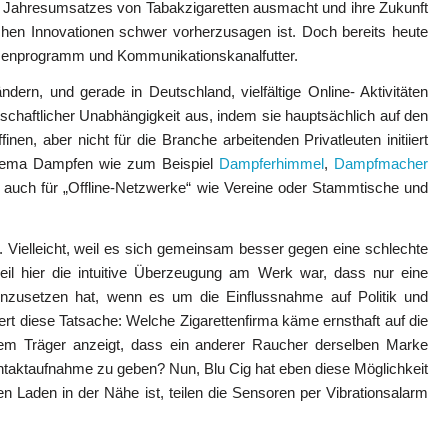
 Jahresumsatzes von Tabakzigaretten ausmacht und ihre Zukunft
chen Innovationen schwer vorherzusagen ist. Doch bereits heute
menprogramm und Kommunikationskanalfutter.
ern, und gerade in Deutschland, vielfältige Online- Aktivitäten
tschaftlicher Unabhängigkeit aus, indem sie hauptsächlich auf den
nen, aber nicht für die Branche arbeitenden Privatleuten initiiert
 Thema Dampfen wie zum Beispiel
Dampferhimmel
,
Dampfmacher
r auch für „Offline-Netzwerke“ wie Vereine oder Stammtische und
elleicht, weil es sich gemeinsam besser gegen eine schlechte
weil hier die intuitive Überzeugung am Werk war, dass nur eine
enzusetzen hat, wenn es um die Einflussnahme auf Politik und
iert diese Tatsache: Welche Zigarettenfirma käme ernsthaft auf die
dem Träger anzeigt, dass ein anderer Raucher derselben Marke
ontaktaufnahme zu geben? Nun, Blu Cig hat eben diese Möglichkeit
ten Laden in der Nähe ist, teilen die Sensoren per Vibrationsalarm