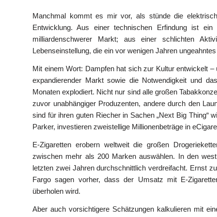
Manchmal kommt es mir vor, als stünde die elektrische
Entwicklung. Aus einer technischen Erfindung ist ein
milliardenschwerer Markt; aus einer schlichten Aktiv
Lebenseinstellung, die ein vor wenigen Jahren ungeahntes
Mit einem Wort: Dampfen hat sich zur Kultur entwickelt –
expandierender Markt sowie die Notwendigkeit und das 
Monaten explodiert. Nicht nur sind alle großen Tabakkonz
zuvor unabhängiger Produzenten, andere durch den Laun
sind für ihren guten Riecher in Sachen „Next Big Thing“
Parker, investieren zweistellige Millionenbeträge in eCigar
E-Zigaretten erobern weltweit die großen Drogerieket
zwischen mehr als 200 Marken auswählen. In den westli
letzten zwei Jahren durchschnittlich verdreifacht. Erns
Fargo sagen vorher, dass der Umsatz mit E-Zigarette
überholen wird.
Aber auch vorsichtigere Schätzungen kalkulieren mit ei