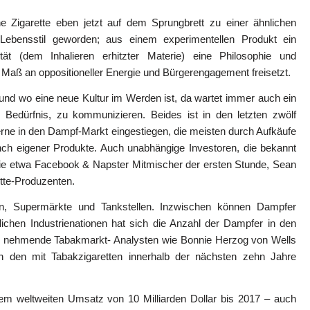
 Zigarette eben jetzt auf dem Sprungbrett zu einer ähnlichen
 Lebensstil geworden; aus einem experimentellen Produkt ein
ität (dem Inhalieren erhitzter Materie) eine Philosophie und
 Maß an oppositioneller Energie und Bürgerengagement freisetzt.
 und wo eine neue Kultur im Werden ist, da wartet immer auch ein
Bedürfnis, zu kommunizieren. Beides ist in den letzten zwölf
erne in den Dampf-Markt eingestiegen, die meisten durch Aufkäufe
ch eigener Produkte. Auch unabhängige Investoren, die bekannt
 wie etwa Facebook & Napster Mitmischer der ersten Stunde, Sean
ette-Produzenten.
ten, Supermärkte und Tankstellen. Inzwischen können Dampfer
chen Industrienationen hat sich die Anzahl der Dampfer in den
t zu nehmende Tabakmarkt- Analysten wie Bonnie Herzog von Wells
n den mit Tabakzigaretten innerhalb der nächsten zehn Jahre
nem weltweiten Umsatz von 10 Milliarden Dollar bis 2017 – auch