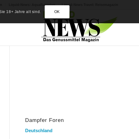
in
Liquid-News: AquaRatgeber
Liquid-News Travel: Reisemagazin
ie 18+ Jahre alt sind.
OK
Dampfer Foren
Deutschland