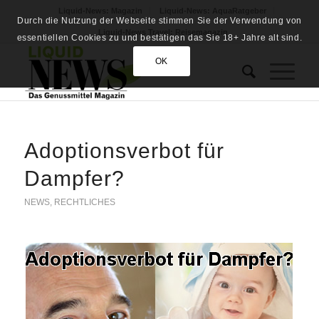
Liquid-News: Magazin
Liquid-News: AquaRatgeber
Durch die Nutzung der Webseite stimmen Sie der Verwendung von
Liquid-News Travel: Reisemagazin
essentiellen Cookies zu und bestätigen das Sie 18+ Jahre alt sind.
OK
Adoptionsverbot für
Dampfer?
NEWS
,
RECHTLICHES