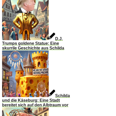
D.J.
Trumps goldene Statue: Eine
skurrile Geschichte aus Schilda
Schilda
und die Käseburg: Eine Stadt
bereitet sich auf den Albtraum vor