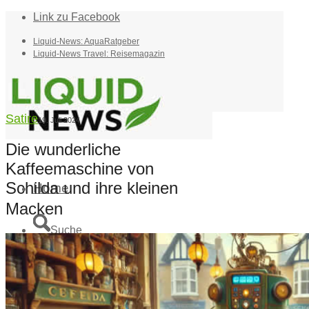
Link zu Facebook
Liquid-News: AquaRatgeber
Liquid-News Travel: Reisemagazin
Satire
19. Juli 2024
Die wunderliche
Kaffeemaschine von
Schilda und ihre kleinen
Home
Macken
Suche
Menü
Menü