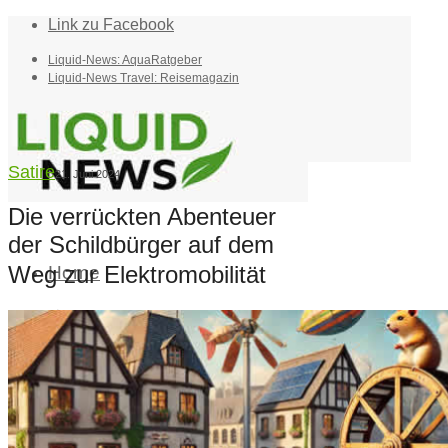
Link zu Facebook
Liquid-News: AquaRatgeber
Liquid-News Travel: Reisemagazin
Satire
21. Juni 2024
Die verrückten Abenteuer
der Schildbürger auf dem
Weg zur Elektromobilität
Home
Suche
Menü
Menü