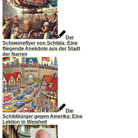
Der
Schweineflyer von Schilda: Eine
fliegende Anekdote aus der Stadt
der Narren
Die
Schildbürger gegen Amerika: Eine
Lektion in Weisheit