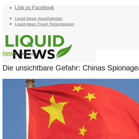
Link zu Facebook
Liquid-News: AquaRatgeber
Liquid-News Travel: Reisemagazin
News
24. April 2024
Die unsichtbare Gefahr: Chinas Spionagea
Home
Suche
Menü
Menü