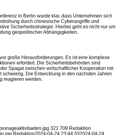
onferenz in Berlin wurde klar, dass Unternehmen sich
 Bedrohung durch chinesische Cyberangriffe und
ktive Sicherheitsstrategie. Hierbei geht es nicht nur um
dung geopolitischer Abhängigkeiten.
vor große Herausforderungen. Es ist eine komplexe
ktionen erfordert. Die Sicherheitsbehörden sind
h der Spagat zwischen wirtschaftlicher Kooperation mit
t schwierig. Die Entwicklung in den nächsten Jahren
g reagieren werden.
pionageaktivitaeten.jpg
321
709
Redaktion
in.jpg
Redaktion
2024-04-24 23:44:33
2024-04-24