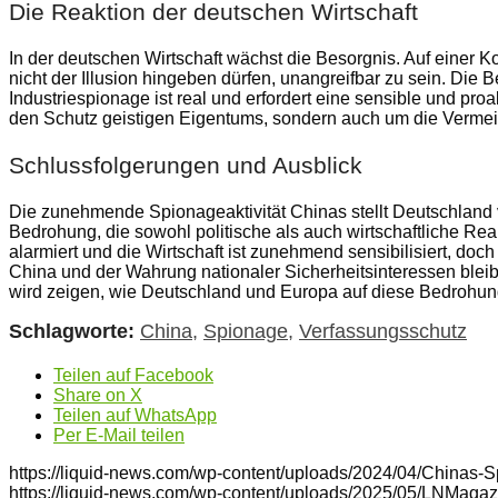
Die Reaktion der deutschen Wirtschaft
In der deutschen Wirtschaft wächst die Besorgnis. Auf einer K
nicht der Illusion hingeben dürfen, unangreifbar zu sein. Die
Industriespionage ist real und erfordert eine sensible und proa
den Schutz geistigen Eigentums, sondern auch um die Vermei
Schlussfolgerungen und Ausblick
Die zunehmende Spionageaktivität Chinas stellt Deutschland 
Bedrohung, die sowohl politische als auch wirtschaftliche Rea
alarmiert und die Wirtschaft ist zunehmend sensibilisiert, doc
China und der Wahrung nationaler Sicherheitsinteressen bleib
wird zeigen, wie Deutschland und Europa auf diese Bedrohun
Schlagworte:
China
,
Spionage
,
Verfassungsschutz
Teilen auf Facebook
Share on X
Teilen auf WhatsApp
Per E-Mail teilen
https://liquid-news.com/wp-content/uploads/2024/04/Chinas-S
https://liquid-news.com/wp-content/uploads/2025/05/LNMagaz