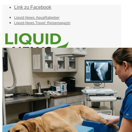
Link zu Facebook
Liquid-News: AquaRatgeber
Liquid-News Travel: Reisemagazin
Home
Suche
Menü
Menü