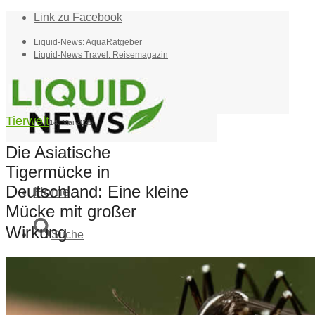
Link zu Facebook
Liquid-News: AquaRatgeber
Liquid-News Travel: Reisemagazin
Tierwelt
14. Mai 2025
Die Asiatische
Tigermücke in
Deutschland: Eine kleine
Home
Mücke mit großer
Wirkung
Suche
Menü
Menü