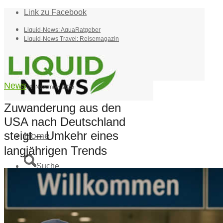
Link zu Facebook
Liquid-News: AquaRatgeber
Liquid-News Travel: Reisemagazin
News
14. November 2025
Zuwanderung aus den
USA nach Deutschland
steigt – Umkehr eines
Home
langjährigen Trends
Suche
Menü
Menü