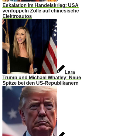
Eskalation im Handelskrieg: USA
verdoppeln Zölle auf chinesische
Elektroautos
Lara
Trump und Michael Whatley: Neue
Spitze bei den US-Republikanern