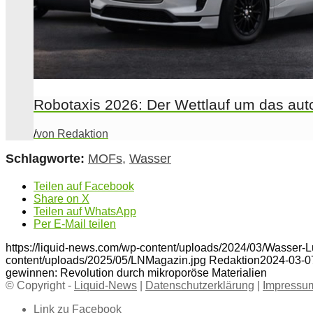
Robotaxis 2026: Der Wettlauf um das auto
/
von Redaktion
Schlagworte:
MOFs
,
Wasser
Teilen auf Facebook
Share on X
Teilen auf WhatsApp
Per E-Mail teilen
https://liquid-news.com/wp-content/uploads/2024/03/Wasser-Lu
content/uploads/2025/05/LNMagazin.jpg
Redaktion
2024-03-0
gewinnen: Revolution durch mikroporöse Materialien
© Copyright -
Liquid-News
|
Datenschutzerklärung
|
Impressu
Link zu Facebook