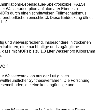
-Annihilations-Lebensdauer-Spektroskopie (PALS)
er Wasseradsorption auf atomarer Ebene zu
 MOFs durch einen schrittweisen Füllmechanismus
orenoberflächen einschließt. Diese Entdeckung öffnet
Luft.
tig und vielversprechend. Insbesondere in trockenen
extrahieren, eine nachhaltige und zugängliche
n, dass mit MOFs bis zu 1,3 Liter Wasser pro Kilogramm
.
iven
r Wasserextraktion aus der Luft gibt es
weltfreundlicher Syntheseverfahren. Die Forschung
thesemethoden, die eine kostengünstige und
von Wasser aus der Luft, wie die von der Firma