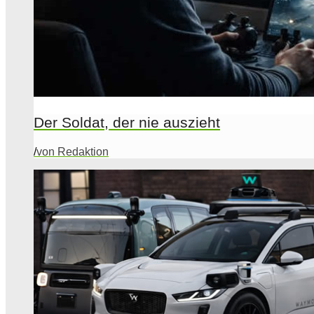
Der Soldat, der nie auszieht
/
von Redaktion