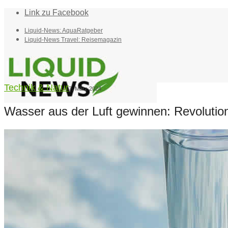
Link zu Facebook
Liquid-News: AquaRatgeber
Liquid-News Travel: Reisemagazin
Technik & Natur
7. März 2024
Wasser aus der Luft gewinnen: Revolution
Home
Suche
Menü
Menü