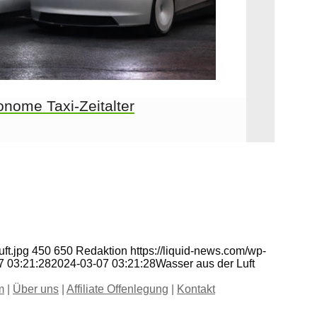
nome Taxi-Zeitalter
ft.jpg
450
650
Redaktion
https://liquid-news.com/wp-
7 03:21:28
2024-03-07 03:21:28
Wasser aus der Luft
m
|
Über uns
|
Affiliate Offenlegung
|
Kontakt