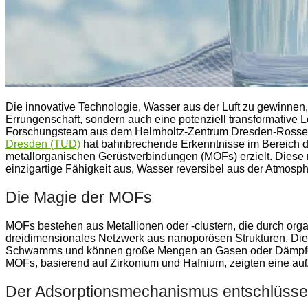
Die innovative Technologie, Wasser aus der Luft zu gewinnen, 
Errungenschaft, sondern auch eine potenziell transformative L
Forschungsteam aus dem Helmholtz-Zentrum Dresden-Rosse
Dresden (TUD)
hat bahnbrechende Erkenntnisse im Bereich de
metallorganischen Gerüstverbindungen (MOFs) erzielt. Diese 
einzigartige Fähigkeit aus, Wasser reversibel aus der Atmosp
Die Magie der MOFs
MOFs bestehen aus Metallionen oder -clustern, die durch org
dreidimensionales Netzwerk aus nanoporösen Strukturen. Dies
Schwamms und können große Mengen an Gasen oder Dämpfe
MOFs, basierend auf Zirkonium und Hafnium, zeigten eine au
Der Adsorptionsmechanismus entschlüssel