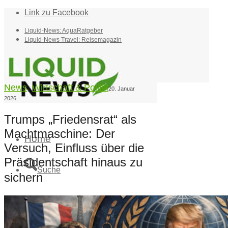
Link zu Facebook
Liquid-News: AquaRatgeber
Liquid-News Travel: Reisemagazin
News
,
Wirtschaft & Politik
20. Januar
2026
Trumps „Friedensrat“ als
Machtmaschine: Der
Home
Versuch, Einfluss über die
Präsidentschaft hinaus zu
Suche
sichern
Menü
Menü