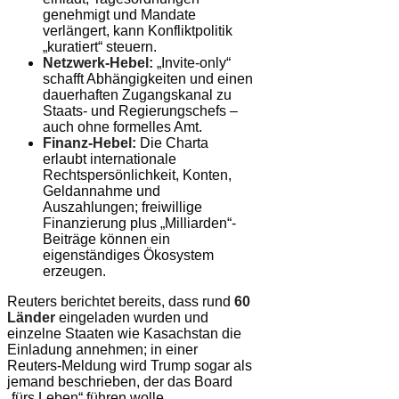
genehmigt und Mandate
verlängert, kann Konfliktpolitik
„kuratiert“ steuern.
Netzwerk-Hebel:
„Invite-only“
schafft Abhängigkeiten und einen
dauerhaften Zugangskanal zu
Staats- und Regierungschefs –
auch ohne formelles Amt.
Finanz-Hebel:
Die Charta
erlaubt internationale
Rechtspersönlichkeit, Konten,
Geldannahme und
Auszahlungen; freiwillige
Finanzierung plus „Milliarden“-
Beiträge können ein
eigenständiges Ökosystem
erzeugen.
Reuters berichtet bereits, dass rund
60
Länder
eingeladen wurden und
einzelne Staaten wie Kasachstan die
Einladung annehmen; in einer
Reuters-Meldung wird Trump sogar als
jemand beschrieben, der das Board
„fürs Leben“ führen wolle.