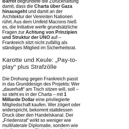
Barrot
begründete die Zurückhaltung
damit, dass die
Charta über Gaza
hinausgeht
und damit an der
Architektur der Vereinten Nationen
rührt. Aus dem Umfeld Macrons hieß
es, die Initiative werfe grundsätzliche
Fragen zur
Achtung von Prinzipien
und Struktur der UNO
auf –
Frankreich sitzt nicht zufällig als
ständiges Mitglied im Sicherheitsrat.
Karotte und Keule: „Pay-to-
play“ plus Strafzölle
Die Drohung gegen Frankreich passt
in das Grunddesign des Projekts: Wer
„dauerhaft“ am Tisch sitzen will, soll –
so steht es in der Charta – mit
1
Milliarde Dollar
eine privilegierte
Mitgliedschaft kaufen. Wer zögert oder
widerspricht, bekommt stattdessen
Druck über den Handelskanal. Der
„Friedensrat“ wirkt so weniger wie
multilaterale Diplomatie, sondern wie