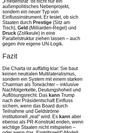
„Friedensrat“ ist nicht nur ein
außenpolitisches Nebenprojekt,
sondern ein neuer Typ von
Einflussinstrument. Er testet, ob sich
Staaten durch
Prestige
(Sitz am
Tisch),
Geld
(Milliarden-Regel) und
Druck
(Zollkeule) in eine
Parallelstruktur ziehen lassen – auch
gegen ihre eigene UN-Logik.
Fazit
Die Charta ist auffällig klar: Sie baut
keinen neutralen Multilateralismus,
sondern ein System mit einem starken
Chairman als Torwächter – inklusive
Nachfolgerkette, Deutungshoheit und
Auflösungsrecht. Das
kann
Trump
nach der Präsidentschaft Einfluss
sichern, wenn das Board durch
Teilnahme und Geldströme
institutionell „real“ wird. Es
kann
aber
ebenso als PR-Konstrukt enden, wenn
wichtige Staaten nicht mitspielen –
oder wenn das „Eintrittsgeld“-Modell