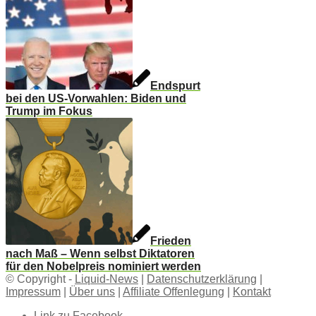
Endspurt
bei den US-Vorwahlen: Biden und
Trump im Fokus
Frieden
nach Maß – Wenn selbst Diktatoren
für den Nobelpreis nominiert werden
© Copyright -
Liquid-News
|
Datenschutzerklärung
|
Impressum
|
Über uns
|
Affiliate Offenlegung
|
Kontakt
Link zu Facebook