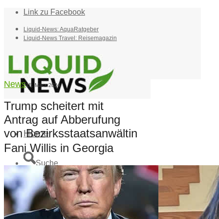
Link zu Facebook
Liquid-News: AquaRatgeber
Liquid-News Travel: Reisemagazin
News
15. März 2024
Trump scheitert mit
Antrag auf Abberufung
von Bezirksstaatsanwältin
Home
Fani Willis in Georgia
Suche
Menü
Menü