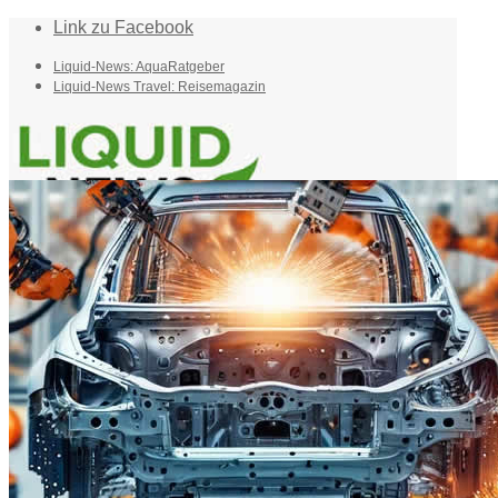
Link zu Facebook
Liquid-News: AquaRatgeber
Liquid-News Travel: Reisemagazin
Home
Suche
Menü
Menü