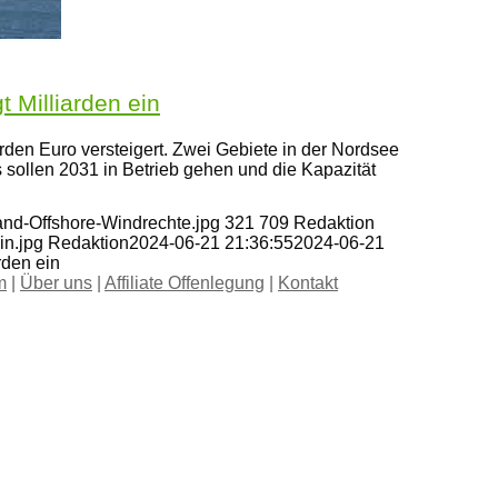
 Milliarden ein
rden Euro versteigert. Zwei Gebiete in der Nordsee
ollen 2031 in Betrieb gehen und die Kapazität
and-Offshore-Windrechte.jpg
321
709
Redaktion
in.jpg
Redaktion
2024-06-21 21:36:55
2024-06-21
rden ein
m
|
Über uns
|
Affiliate Offenlegung
|
Kontakt