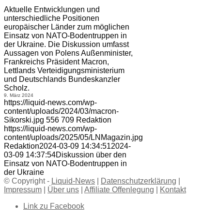
Aktuelle Entwicklungen und
unterschiedliche Positionen
europäischer Länder zum möglichen
Einsatz von NATO-Bodentruppen in
der Ukraine. Die Diskussion umfasst
Aussagen von Polens Außenminister,
Frankreichs Präsident Macron,
Lettlands Verteidigungsministerium
und Deutschlands Bundeskanzler
Scholz.
9. März 2024
https://liquid-news.com/wp-
content/uploads/2024/03/macron-
Sikorski.jpg
556
709
Redaktion
https://liquid-news.com/wp-
content/uploads/2025/05/LNMagazin.jpg
Redaktion
2024-03-09 14:34:51
2024-
03-09 14:37:54
Diskussion über den
Einsatz von NATO-Bodentruppen in
der Ukraine
© Copyright -
Liquid-News
|
Datenschutzerklärung
|
Impressum
|
Über uns
|
Affiliate Offenlegung
|
Kontakt
Link zu Facebook