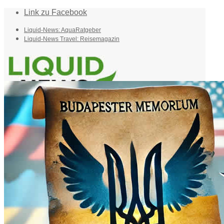
Link zu Facebook
Liquid-News: AquaRatgeber
Liquid-News Travel: Reisemagazin
Home
Suche
Menü
Menü