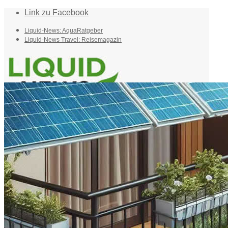
Link zu Facebook
Liquid-News: AquaRatgeber
Liquid-News Travel: Reisemagazin
Home
Suche
Menü
Menü