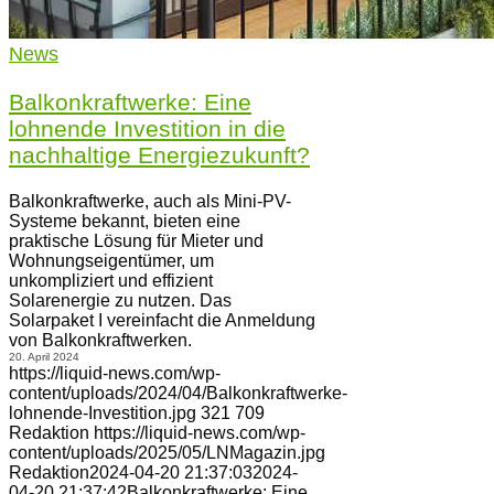
News
Balkonkraftwerke: Eine
lohnende Investition in die
nachhaltige Energiezukunft?
Balkonkraftwerke, auch als Mini-PV-
Systeme bekannt, bieten eine
praktische Lösung für Mieter und
Wohnungseigentümer, um
unkompliziert und effizient
Solarenergie zu nutzen. Das
Solarpaket I vereinfacht die Anmeldung
von Balkonkraftwerken.
20. April 2024
https://liquid-news.com/wp-
content/uploads/2024/04/Balkonkraftwerke-
lohnende-Investition.jpg
321
709
Redaktion
https://liquid-news.com/wp-
content/uploads/2025/05/LNMagazin.jpg
Redaktion
2024-04-20 21:37:03
2024-
04-20 21:37:42
Balkonkraftwerke: Eine