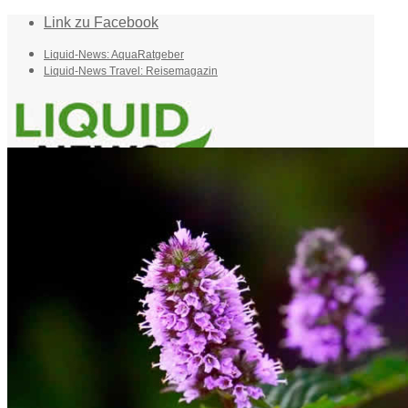
Link zu Facebook
Liquid-News: AquaRatgeber
Liquid-News Travel: Reisemagazin
Home
Suche
Menü
Menü