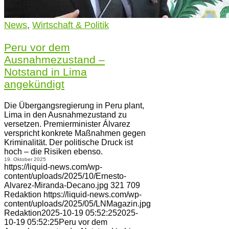
News
,
Wirtschaft & Politik
Peru vor dem
Ausnahmezustand –
Notstand in Lima
angekündigt
Die Übergangsregierung in Peru plant,
Lima in den Ausnahmezustand zu
versetzen. Premierminister Álvarez
verspricht konkrete Maßnahmen gegen
Kriminalität. Der politische Druck ist
hoch – die Risiken ebenso.
19. Oktober 2025
https://liquid-news.com/wp-
content/uploads/2025/10/Ernesto-
Alvarez-Miranda-Decano.jpg
321
709
Redaktion
https://liquid-news.com/wp-
content/uploads/2025/05/LNMagazin.jpg
Redaktion
2025-10-19 05:52:25
2025-
10-19 05:52:25
Peru vor dem