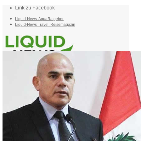
Link zu Facebook
Liquid-News: AquaRatgeber
Liquid-News Travel: Reisemagazin
Home
Suche
Menü
Menü