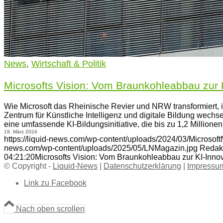
News
,
Wirtschaft & Politik
Microsofts Vision: Vom Braunkohleabbau zur 
Wie Microsoft das Rheinische Revier und NRW transformiert, 
Zentrum für Künstliche Intelligenz und digitale Bildung wech
eine umfassende KI-Bildungsinitiative, die bis zu 1,2 Millione
19. März 2024
https://liquid-news.com/wp-content/uploads/2024/03/Microsof
news.com/wp-content/uploads/2025/05/LNMagazin.jpg
Redak
04:21:20
Microsofts Vision: Vom Braunkohleabbau zur KI-Inno
© Copyright -
Liquid-News
|
Datenschutzerklärung
|
Impressu
Link zu Facebook
Nach oben scrollen