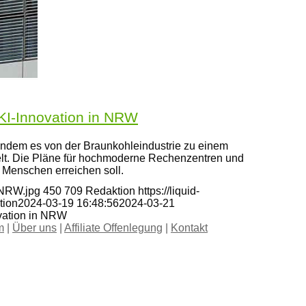
KI-Innovation in NRW
indem es von der Braunkohleindustrie zu einem
selt. Die Pläne für hochmoderne Rechenzentren und
n Menschen erreichen soll.
tNRW.jpg
450
709
Redaktion
https://liquid-
tion
2024-03-19 16:48:56
2024-03-21
vation in NRW
m
|
Über uns
|
Affiliate Offenlegung
|
Kontakt