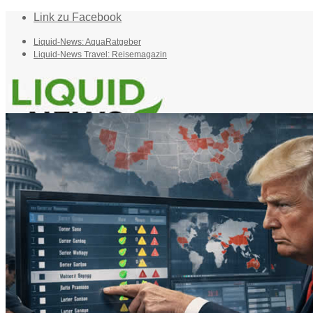
Link zu Facebook
Liquid-News: AquaRatgeber
Liquid-News Travel: Reisemagazin
Home
Suche
Menü
Menü