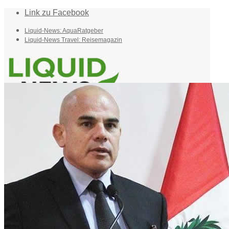
Link zu Facebook
Liquid-News: AquaRatgeber
Liquid-News Travel: Reisemagazin
Home
Suche
Menü
Menü