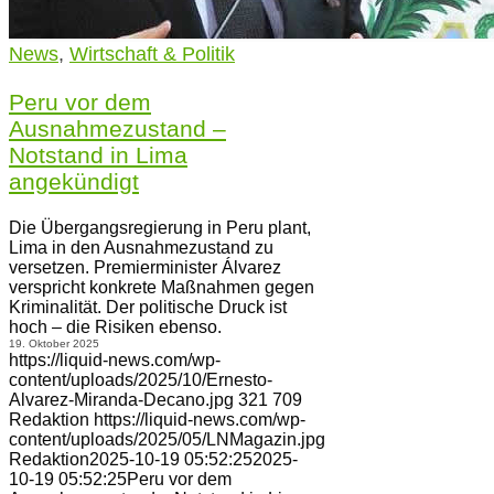
News
,
Wirtschaft & Politik
Peru vor dem
Ausnahmezustand –
Notstand in Lima
angekündigt
Die Übergangsregierung in Peru plant,
Lima in den Ausnahmezustand zu
versetzen. Premierminister Álvarez
verspricht konkrete Maßnahmen gegen
Kriminalität. Der politische Druck ist
hoch – die Risiken ebenso.
19. Oktober 2025
https://liquid-news.com/wp-
content/uploads/2025/10/Ernesto-
Alvarez-Miranda-Decano.jpg
321
709
Redaktion
https://liquid-news.com/wp-
content/uploads/2025/05/LNMagazin.jpg
Redaktion
2025-10-19 05:52:25
2025-
10-19 05:52:25
Peru vor dem