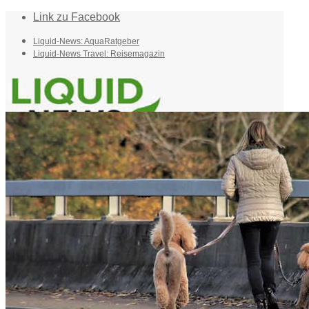
Link zu Facebook
Liquid-News: AquaRatgeber
Liquid-News Travel: Reisemagazin
Home
Suche
Menü
Menü