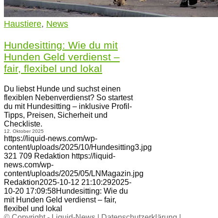
Haustiere
,
News
Hundesitting: Wie du mit
Hunden Geld verdienst –
fair, flexibel und lokal
Du liebst Hunde und suchst einen
flexiblen Nebenverdienst? So startest
du mit Hundesitting – inklusive Profil-
Tipps, Preisen, Sicherheit und
Checkliste.
12. Oktober 2025
https://liquid-news.com/wp-
content/uploads/2025/10/Hundesitting3.jpg
321
709
Redaktion
https://liquid-
news.com/wp-
content/uploads/2025/05/LNMagazin.jpg
Redaktion
2025-10-12 21:10:29
2025-
10-20 17:09:58
Hundesitting: Wie du
mit Hunden Geld verdienst – fair,
flexibel und lokal
© Copyright -
Liquid-News
|
Datenschutzerklärung
|