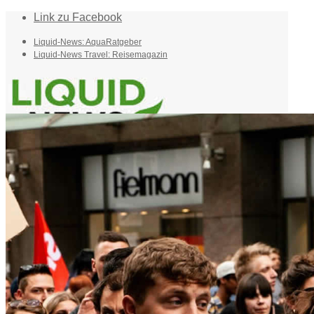
Link zu Facebook
Liquid-News: AquaRatgeber
Liquid-News Travel: Reisemagazin
Home
Suche
Menü
Menü