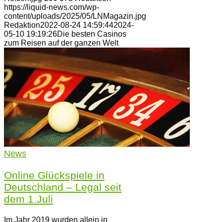
https://liquid-news.com/wp-
content/uploads/2025/05/LNMagazin.jpg
Redaktion
2022-08-24 14:59:44
2024-
05-10 19:19:26
Die besten Casinos
zum Reisen auf der ganzen Welt
News
Online Glückspiele in
Deutschland – Legal seit
dem 1.Juli
Im Jahr 2019 wurden allein in