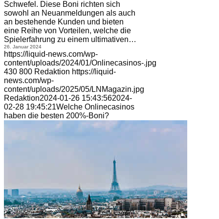
Schwefel. Diese Boni richten sich
sowohl an Neuanmeldungen als auch
an bestehende Kunden und bieten
eine Reihe von Vorteilen, welche die
Spielerfahrung zu einem ultimativen…
26. Januar 2024
https://liquid-news.com/wp-
content/uploads/2024/01/Onlinecasinos-.jpg
430
800
Redaktion
https://liquid-
news.com/wp-
content/uploads/2025/05/LNMagazin.jpg
Redaktion
2024-01-26 15:43:56
2024-
02-28 19:45:21
Welche Onlinecasinos
haben die besten 200%-Boni?