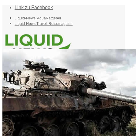
Link zu Facebook
Liquid-News: AquaRatgeber
Liquid-News Travel: Reisemagazin
Home
Suche
Menü
Menü