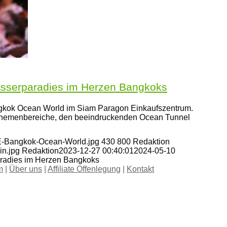
sserparadies im Herzen Bangkoks
ngkok Ocean World im Siam Paragon Einkaufszentrum.
Themenbereiche, den beeindruckenden Ocean Tunnel
FE-Bangkok-Ocean-World.jpg
430
800
Redaktion
in.jpg
Redaktion
2023-12-27 00:40:01
2024-05-10
radies im Herzen Bangkoks
m
|
Über uns
|
Affiliate Offenlegung
|
Kontakt