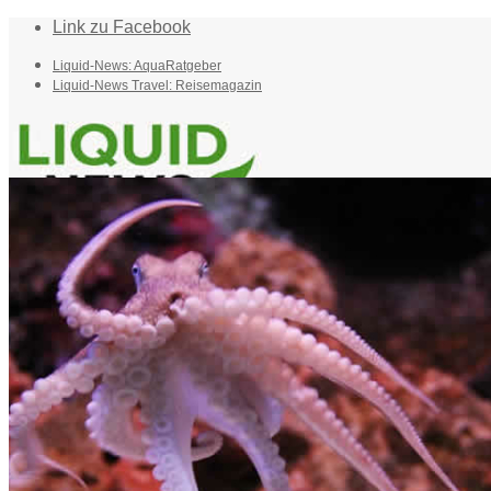
Link zu Facebook
Liquid-News: AquaRatgeber
Liquid-News Travel: Reisemagazin
Home
Suche
Menü
Menü