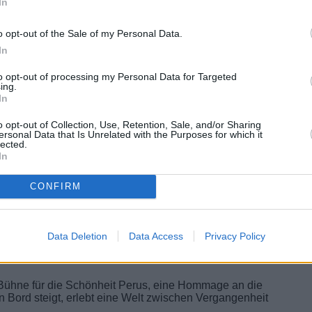
st genauso zauberhaft sind wie die Aussicht.
“ – so
In
ng mit Pisco Sour oder bei sternenklarem Himmel mit
de Erinnerungen.
o opt-out of the Sale of my Personal Data.
In
ke
to opt-out of processing my Personal Data for Targeted
ing.
In
o opt-out of Collection, Use, Retention, Sale, and/or Sharing
ersonal Data that Is Unrelated with the Purposes for which it
lected.
In
CONFIRM
n Gipfeln, Lamaweiden, Kolonialkirchen und dem
oder den prähistorischen
Sumbay-Höhlen
runden das
Data Deletion
Data Access
Privacy Policy
eele Perus
ne Bühne für die Schönheit Perus, eine Hommage an die
an Bord steigt, erlebt eine Welt zwischen Vergangenheit