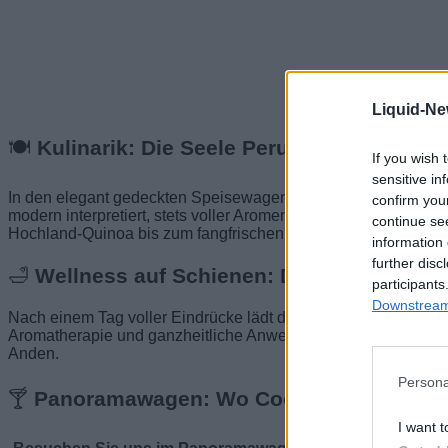
Liquid-Ne
🍽️
Kulinarik: Die Seele Perus auf dem Telle
If you wish 
sensitive in
In den elegant gedeckten Speisewagen servieren Spitzenköche 
confirm you
modern interpretiert, stets voller Aromen. Jedes Menü ist eine
continue se
Hochland-Quinoa bis zum fangfrischen Fisch aus dem Titicac
information 
further disc
🛁
Wellness auf Schienen: Der Picaflor-Spa
participants
Downstream 
Nach einem Tag voller Eindrücke lädt der hauseigene Spa-W
Aromatherapie und ganzheitliche Anwendungen sorgen für Ent
Anden.
Persona
🍸
Panoramawagen: Wo Cocktails zaubern
I want t