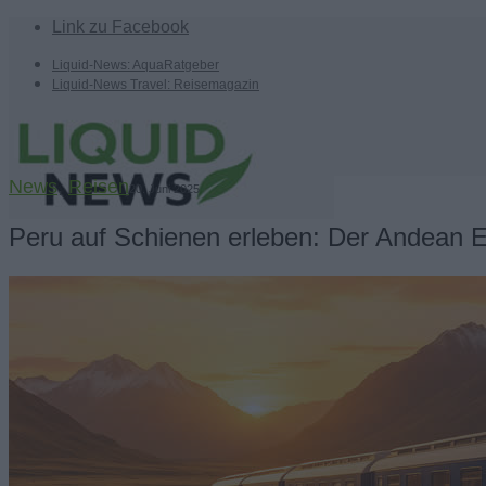
Link zu Facebook
Liquid-News: AquaRatgeber
Liquid-News Travel: Reisemagazin
News
,
Reisen
20. Juni 2025
Peru auf Schienen erleben: Der Andean E
Home
Suche
Menü
Menü