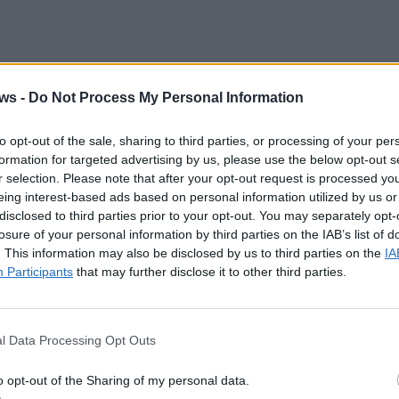
ws -
Do Not Process My Personal Information
r
to opt-out of the sale, sharing to third parties, or processing of your per
formation for targeted advertising by us, please use the below opt-out s
Gerichte aus frischen, regionalen Zutaten – oft
r selection. Please note that after your opt-out request is processed y
 kleine Reise durch Perus kulinarisches Erbe – von
eing interest-based ads based on personal information utilized by us or
asee.
disclosed to third parties prior to your opt-out. You may separately opt-
losure of your personal information by third parties on the IAB’s list of
. This information may also be disclosed by us to third parties on the
IA
Participants
that may further disclose it to other third parties.
agen zu exklusiven Behandlungen ein. Massagen,
spannung – mit Blick auf die unendliche Weite der
l Data Processing Opt Outs
o opt-out of the Sharing of my personal data.