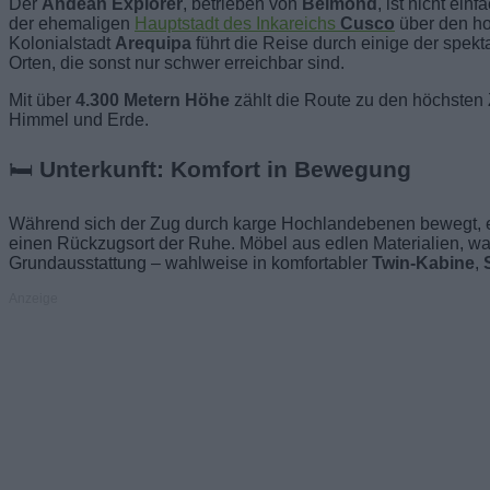
Der
Andean Explorer
, betrieben von
Belmond
, ist nicht ein
der ehemaligen
Hauptstadt des Inkareichs
Cusco
über den h
Kolonialstadt
Arequipa
führt die Reise durch einige der spek
Orten, die sonst nur schwer erreichbar sind.
Mit über
4.300 Metern Höhe
zählt die Route zu den höchsten
Himmel und Erde.
🛏
Unterkunft: Komfort in Bewegung
Während sich der Zug durch karge Hochlandebenen bewegt, er
einen Rückzugsort der Ruhe. Möbel aus edlen Materialien, 
Grundausstattung – wahlweise in komfortabler
Twin-Kabine
,
Anzeige