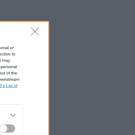
sonal or
ection to
ou may
 personal
out of the
 downstream
B’s List of