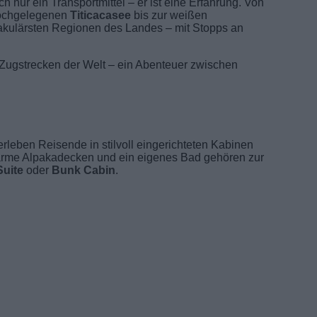
fach nur ein Transportmittel – er ist eine Erfahrung. Von
ochgelegenen
Titicacasee
bis zur weißen
takulärsten Regionen des Landes – mit Stopps an
 Zugstrecken der Welt – ein Abenteuer zwischen
leben Reisende in stilvoll eingerichteten Kabinen
warme Alpakadecken und ein eigenes Bad gehören zur
Suite
oder
Bunk Cabin
.