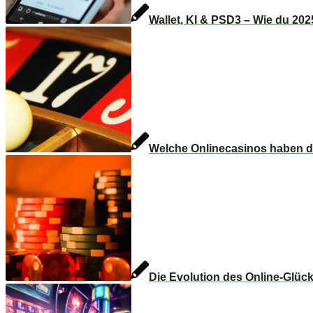
Wallet, KI & PSD3 – Wie du 2025
Welche Onlinecasinos haben d
Die Evolution des Online-Glüc