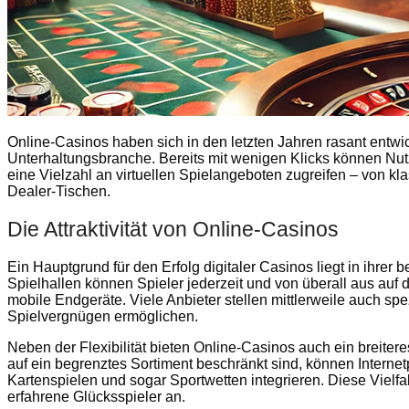
Online-Casinos haben sich in den letzten Jahren rasant entwick
Unterhaltungsbranche. Bereits mit wenigen Klicks können Nut
eine Vielzahl an virtuellen Spielangeboten zugreifen – von k
Dealer-Tischen.
Die Attraktivität von Online-Casinos
Ein Hauptgrund für den Erfolg digitaler Casinos liegt in ihre
Spielhallen können Spieler jederzeit und von überall aus auf
mobile Endgeräte. Viele Anbieter stellen mittlerweile auch spe
Spielvergnügen ermöglichen.
Neben der Flexibilität bieten Online-Casinos auch ein breite
auf ein begrenztes Sortiment beschränkt sind, können Internet
Kartenspielen und sogar Sportwetten integrieren. Diese Vielfal
erfahrene Glücksspieler an.