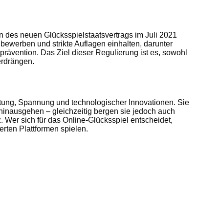
ten des neuen Glücksspielstaatsvertrags im Juli 2021
z bewerben und strikte Auflagen einhalten, darunter
prävention. Das Ziel dieser Regulierung ist es, sowohl
erdrängen.
ltung, Spannung und technologischer Innovationen. Sie
 hinausgehen – gleichzeitig bergen sie jedoch auch
 Wer sich für das Online-Glücksspiel entscheidet,
erten Plattformen spielen.