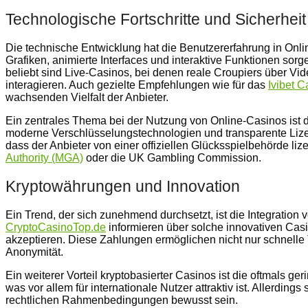
Technologische Fortschritte und Sicherheit
Die technische Entwicklung hat die Benutzererfahrung in Onl
Grafiken, animierte Interfaces und interaktive Funktionen so
beliebt sind Live-Casinos, bei denen reale Croupiers über Vid
interagieren. Auch gezielte Empfehlungen wie für das
Ivibet C
wachsenden Vielfalt der Anbieter.
Ein zentrales Thema bei der Nutzung von Online-Casinos ist d
moderne Verschlüsselungstechnologien und transparente Lizenz
dass der Anbieter von einer offiziellen Glücksspielbehörde lize
Authority (MGA)
oder die UK Gambling Commission.
Kryptowährungen und Innovation
Ein Trend, der sich zunehmend durchsetzt, ist die Integration
CryptoCasinoTop.de
informieren über solche innovativen Casi
akzeptieren. Diese Zahlungen ermöglichen nicht nur schnell
Anonymität.
Ein weiterer Vorteil kryptobasierter Casinos ist die oftmals 
was vor allem für internationale Nutzer attraktiv ist. Allerdings 
rechtlichen Rahmenbedingungen bewusst sein.