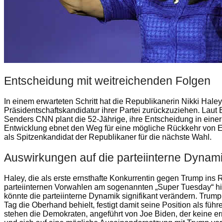
Entscheidung mit weitreichenden Folgen
In einem erwarteten Schritt hat die Republikanerin Nikki Ha
Präsidentschaftskandidatur ihrer Partei zurückzuziehen. Laut 
Senders CNN plant die 52-Jährige, ihre Entscheidung in eine
Entwicklung ebnet den Weg für eine mögliche Rückkehr von Ex
als Spitzenkandidat der Republikaner für die nächste Wahl.
Auswirkungen auf die parteiinterne Dynam
Haley, die als erste ernsthafte Konkurrentin gegen Trump ins
parteiinternen Vorwahlen am sogenannten „Super Tuesday“ hi
könnte die parteiinterne Dynamik signifikant verändern. Trump
Tag die Oberhand behielt, festigt damit seine Position als füh
stehen die Demokraten, angeführt von Joe Biden, der keine e