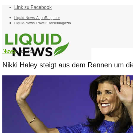
Link zu Facebook
Liquid-News: AquaRatgeber
Liquid-News Travel: Reisemagazin
News
6. März 2024
Nikki Haley steigt aus dem Rennen um di
Home
Suche
Menü
Menü