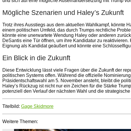
und sich auf eine mögliche Auseinandersetzung mit Trump vorb
Mögliche Szenarien und Haley’s Zukunft
Trotz ihres Ausstiegs aus dem aktuellen Wahlkampf, könnte Hale
einem politischen Umfeld, das durch Trumps rechtliche Probl
könnte eine unerwartete Wendung Haley oder anderen zurück
DeSantis eine Tür öffnen, um ihre Kandidatur zu reaktivieren
Eignung als Kandidat geäußert und könnte eine Schlüsselfigur b
Ein Blick in die Zukunft
Diese Entwicklung lässt viele Fragen über die Zukunft der re
politischen Systems offen. Während die offizielle Nominierun
Präsidentschaftswahl am 5. November ansteht, bleibt die pol
Haley’s Rückzug ist nicht nur ein Zeichen für die Stärke Trum
potenziell den Verlauf der nächsten Wahl und die strategisch
Titelbild:
Gage Skidmore
Weitere Themen: