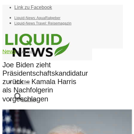
Link zu Facebook
Liquid-News: AquaRatgeber
Liquid-News Travel: Reisemagazin
News
21. Juli 2024
Joe Biden zieht
Präsidentschaftskandidatur
zurück – Kamala Harris
Home
als Nachfolgerin
vorgeschlagen
Suche
Menü
Menü