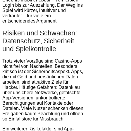
Login bis zur Auszahlung. Der Weg ins
Spiel wird kürzer, intuitiver und
vertrauter – für viele ein
entscheidendes Argument.
Risiken und Schwächen:
Datenschutz, Sicherheit
und Spielkontrolle
Trotz vieler Vorzüge sind Casino-Apps
nicht frei von Nachteilen. Besonders
kritisch ist der Sicherheitsaspekt. Apps,
die mit Geld und persönlichen Daten
arbeiten, sind attraktive Ziele für
Hacker. Häufige Gefahren: Datenklau
über unsichere Netzwerke, gefälschte
App-Versionen, unkontrollierte
Berechtigungen auf Kontakte oder
Dateien. Viele Nutzer schenken diesen
Freigaben kaum Beachtung und öffnen
so Einfallstore für Missbrauch.
Ein weiterer Risikofaktor sind App-