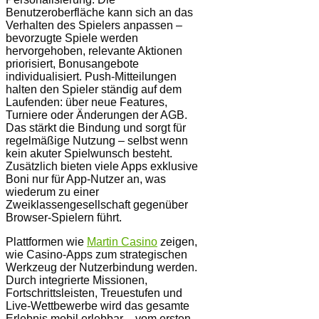
Benutzeroberfläche kann sich an das
Verhalten des Spielers anpassen –
bevorzugte Spiele werden
hervorgehoben, relevante Aktionen
priorisiert, Bonusangebote
individualisiert. Push-Mitteilungen
halten den Spieler ständig auf dem
Laufenden: über neue Features,
Turniere oder Änderungen der AGB.
Das stärkt die Bindung und sorgt für
regelmäßige Nutzung – selbst wenn
kein akuter Spielwunsch besteht.
Zusätzlich bieten viele Apps exklusive
Boni nur für App-Nutzer an, was
wiederum zu einer
Zweiklassengesellschaft gegenüber
Browser-Spielern führt.
Plattformen wie
Martin Casino
zeigen,
wie Casino-Apps zum strategischen
Werkzeug der Nutzerbindung werden.
Durch integrierte Missionen,
Fortschrittsleisten, Treuestufen und
Live-Wettbewerbe wird das gesamte
Erlebnis mobil erlebbar – vom ersten