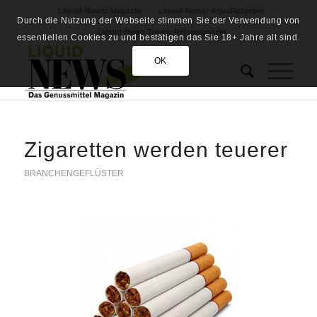
Liquid-News: Magazin
Liquid-News: AquaRatgeber
Durch die Nutzung der Webseite stimmen Sie der Verwendung von
Liquid-News Travel: Reisemagazin
essentiellen Cookies zu und bestätigen das Sie 18+ Jahre alt sind.
OK
Zigaretten werden teuerer
BRANCHENGEFLÜSTER