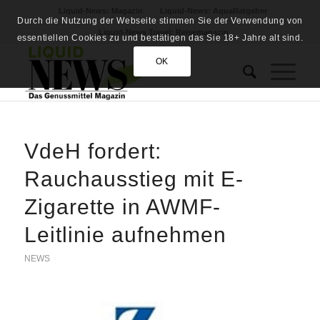
Liquid-News: Magazin
Liquid-News: AquaRatgeber
Durch die Nutzung der Webseite stimmen Sie der Verwendung von
Liquid-News Travel: Reisemagazin
essentiellen Cookies zu und bestätigen das Sie 18+ Jahre alt sind.
OK
VdeH fordert:
Rauchausstieg mit E-
Zigarette in AWMF-
Leitlinie aufnehmen
NEWS