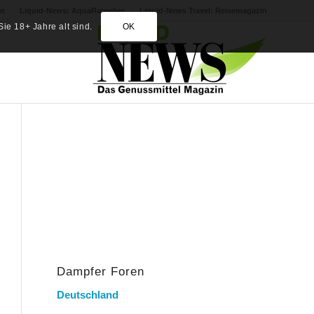
in
Liquid-News: AquaRatgeber
Liquid-News Travel: Reisemagazin
ie 18+ Jahre alt sind.
OK
Dampfer Foren
Deutschland