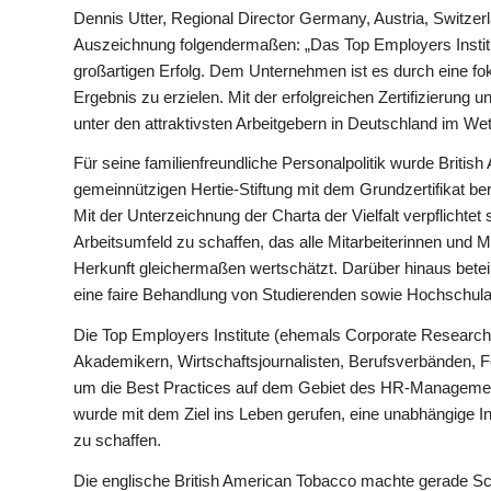
Dennis Utter, Regional Director Germany, Austria, Switzer
Auszeichnung folgendermaßen: „Das Top Employers Instit
großartigen Erfolg. Dem Unternehmen ist es durch eine fo
Ergebnis zu erzielen. Mit der erfolgreichen Zertifizierung
unter den attraktivsten Arbeitgebern in Deutschland im We
Für seine familienfreundliche Personalpolitik wurde Bri
gemeinnützigen Hertie-Stiftung mit dem Grundzertifikat be
Mit der Unterzeichnung der Charta der Vielfalt verpflicht
Arbeitsumfeld zu schaffen, das alle Mitarbeiterinnen und M
Herkunft gleichermaßen wertschätzt. Darüber hinaus beteil
eine faire Behandlung von Studierenden sowie Hochschula
Die Top Employers Institute (ehemals Corporate Research
Akademikern, Wirtschaftsjournalisten, Berufsverbänden, F
um die Best Practices auf dem Gebiet des HR-Management
wurde mit dem Ziel ins Leben gerufen, eine unabhängige
zu schaffen.
Die englische British American Tobacco machte gerade Sc