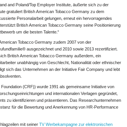
land and Poland/Top Employer Institute, äußerte sich zu der
ute gratuliert British American Tobacco Germany zu dem
kussierte Personalarbeit gelungen, erneut ein hervorragendes
 unterstützt British American Tobacco Germany seine Positionierung
ttbewerb um die besten Talente.“
tish American Tobacco Germany zudem 2007 von der
rufundfamilie® ausgezeichnet und 2010 sowie 2013 rezertifiziert.
et sich British American Tobacco Germany außerdem, ein
itarbeiter unabhängig von Geschlecht, Nationalität oder ethnischer
igt sich das Unternehmen an der Initiative Fair Company und lebt
bsolventen.
 Foundation (CRF)) wurde 1991 als gemeinsame Initiative von
orschungseinrichtungen und internationalen Verlagen gegründet,
s zu identifizieren und präsentieren. Das Researchunternehmen
 Instanz für die Bewertung und Anerkennung von HR-Performance
hlagzeilen mit seiner
TV Werbekampagne zur elektronischen