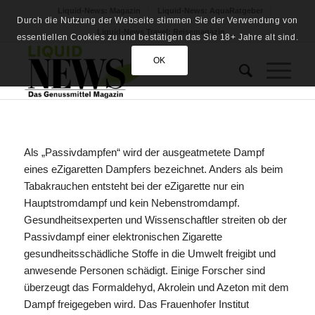
Liquid-News: Magazin
Liquid-News: AquaRatgeber
Durch die Nutzung der Webseite stimmen Sie der Verwendung von
Liquid-News Travel: Reisemagazin
essentiellen Cookies zu und bestätigen das Sie 18+ Jahre alt sind.
OK
Als „Passivdampfen“ wird der ausgeatmetete Dampf
eines eZigaretten Dampfers bezeichnet. Anders als beim
Tabakrauchen entsteht bei der eZigarette nur ein
Hauptstromdampf und kein Nebenstromdampf.
Gesundheitsexperten und Wissenschaftler streiten ob der
Passivdampf einer elektronischen Zigarette
gesundheitsschädliche Stoffe in die Umwelt freigibt und
anwesende Personen schädigt. Einige Forscher sind
überzeugt das Formaldehyd, Akrolein und Azeton mit dem
Dampf freigegeben wird. Das Frauenhofer Institut