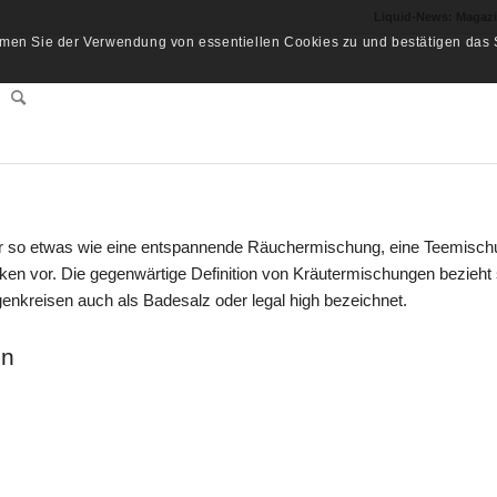
Liquid-News: Magaz
men Sie der Verwendung von essentiellen Cookies zu und bestätigen das S
eher so etwas wie eine entspannende Räuchermischung, eine Teemisc
ken vor. Die gegenwärtige Definition von Kräutermischungen bezieht 
genkreisen auch als Badesalz oder legal high bezeichnet.
en