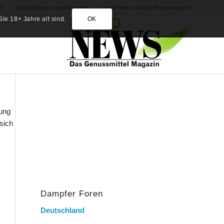
in
Liquid-News: AquaRatgeber
Liquid-News Travel: Reisemagazin
ie 18+ Jahre alt sind.
OK
hung
sich
Dampfer Foren
Deutschland