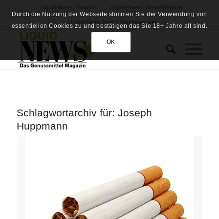
Liquid-News: Magazin
Liquid-News: AquaRatgeber
Durch die Nutzung der Webseite stimmen Sie der Verwendung von
Liquid-News Travel: Reisemagazin
essentiellen Cookies zu und bestätigen das Sie 18+ Jahre alt sind.
OK
Schlagwortarchiv für:
Joseph
Huppmann