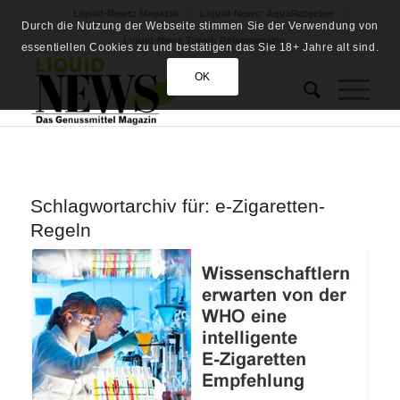
Liquid-News: Magazin
Liquid-News: AquaRatgeber
Durch die Nutzung der Webseite stimmen Sie der Verwendung von
Liquid-News Travel: Reisemagazin
essentiellen Cookies zu und bestätigen das Sie 18+ Jahre alt sind.
OK
Schlagwortarchiv für:
e-Zigaretten-
Regeln