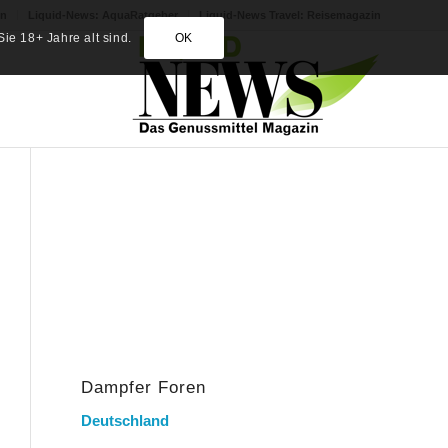
in
Liquid-News: AquaRatgeber
Liquid-News Travel: Reisemagazin
ie 18+ Jahre alt sind.
OK
Dampfer Foren
Deutschland