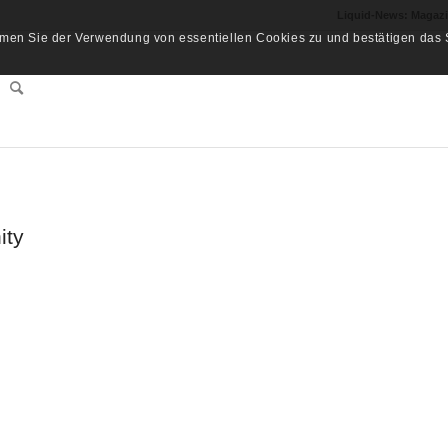
Liquid-News: Magaz
men Sie der Verwendung von essentiellen Cookies zu und bestätigen das S
ity