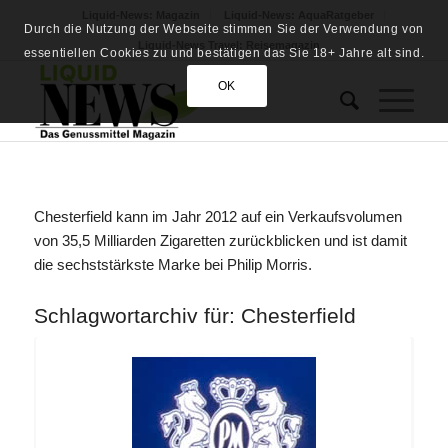
Liquid-News: Magazin
Liquid-News: AquaRatgeber
Durch die Nutzung der Webseite stimmen Sie der Verwendung von
Liquid-News Travel: Reisemagazin
essentiellen Cookies zu und bestätigen das Sie 18+ Jahre alt sind.
OK
Chesterfield kann im Jahr 2012 auf ein Verkaufsvolumen
von 35,5 Milliarden Zigaretten zurückblicken und ist damit
die sechststärkste Marke bei Philip Morris.
Schlagwortarchiv für:
Chesterfield