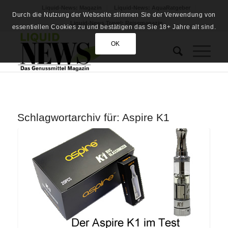
Liquid-News: Magazin
Liquid-News: AquaRatgeber
Durch die Nutzung der Webseite stimmen Sie der Verwendung von
Liquid-News Travel: Reisemagazin
essentiellen Cookies zu und bestätigen das Sie 18+ Jahre alt sind.
OK
Schlagwortarchiv für:
Aspire K1